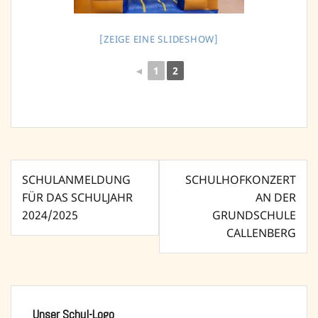
[ZEIGE EINE SLIDESHOW]
◄
1
2
Beitragsnavigation
SCHULANMELDUNG
SCHULHOFKONZERT
FÜR DAS SCHULJAHR
AN DER
2024/2025
GRUNDSCHULE
CALLENBERG
Unser Schul-Logo