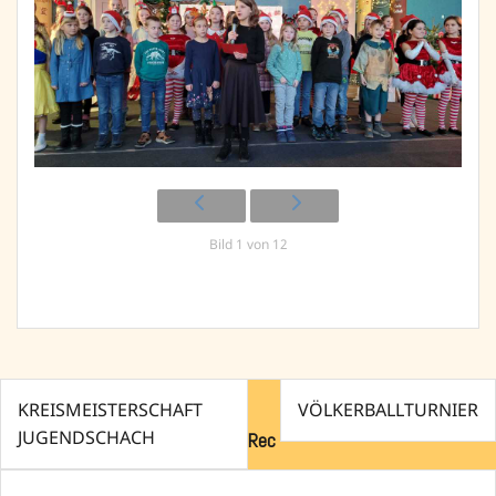
Bild 1 von 12
Beitragsnavigation
KREISMEISTERSCHAFT
VÖLKERBALLTURNIER
JUGENDSCHACH
Rec