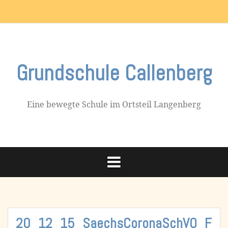
Skip
Impressum
to
content
Grundschule Callenberg
Eine bewegte Schule im Ortsteil Langenberg
20_12_15_SaechsCoronaSchVO_F