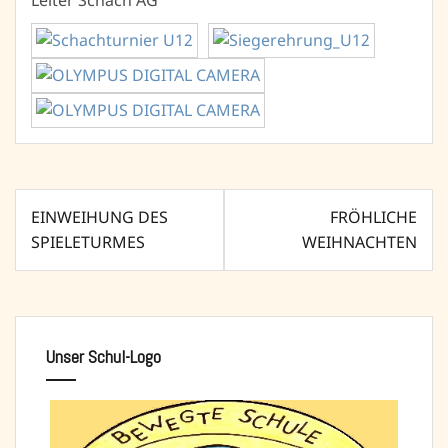
Leiter Schach AG
Beitragsnavigation
EINWEIHUNG DES
FRÖHLICHE
SPIELETURMES
WEIHNACHTEN
Unser Schul-Logo