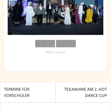
Bild 42 von 42
Beitragsnavigation
TERMINE FÜR
TEILNAHME AM 2. HOT
VORSCHÜLER
DANCE CUP